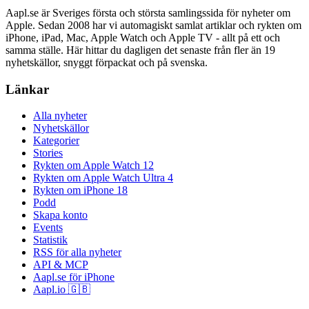
Aapl.se är Sveriges första och största samlingssida för nyheter om
Apple. Sedan 2008 har vi automagiskt samlat artiklar och rykten om
iPhone, iPad, Mac, Apple Watch och Apple TV - allt på ett och
samma ställe. Här hittar du dagligen det senaste från fler än 19
nyhetskällor, snyggt förpackat och på svenska.
Länkar
Alla nyheter
Nyhetskällor
Kategorier
Stories
Rykten om Apple Watch 12
Rykten om Apple Watch Ultra 4
Rykten om iPhone 18
Podd
Skapa konto
Events
Statistik
RSS för alla nyheter
API & MCP
Aapl.se för iPhone
Aapl.io 🇬🇧