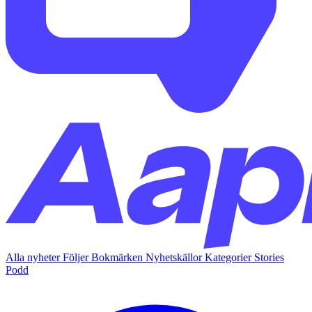
Alla nyheter
Följer
Bokmärken
Nyhetskällor
Kategorier
Stories
Podd