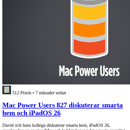
512 Pixels
•
7 månader sedan
Mac Power Users 827 diskuterar smarta
hem och iPadOS 26
David och hans kollega diskuterar smarta hem, iPadOS 26,