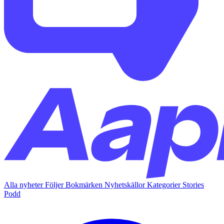
Alla nyheter
Följer
Bokmärken
Nyhetskällor
Kategorier
Stories
Podd