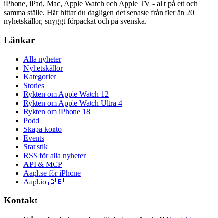
iPhone, iPad, Mac, Apple Watch och Apple TV - allt på ett och
samma ställe. Här hittar du dagligen det senaste från fler än 20
nyhetskällor, snyggt förpackat och på svenska.
Länkar
Alla nyheter
Nyhetskällor
Kategorier
Stories
Rykten om Apple Watch 12
Rykten om Apple Watch Ultra 4
Rykten om iPhone 18
Podd
Skapa konto
Events
Statistik
RSS för alla nyheter
API & MCP
Aapl.se för iPhone
Aapl.io 🇬🇧
Kontakt