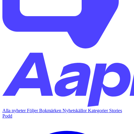
Alla nyheter
Följer
Bokmärken
Nyhetskällor
Kategorier
Stories
Podd