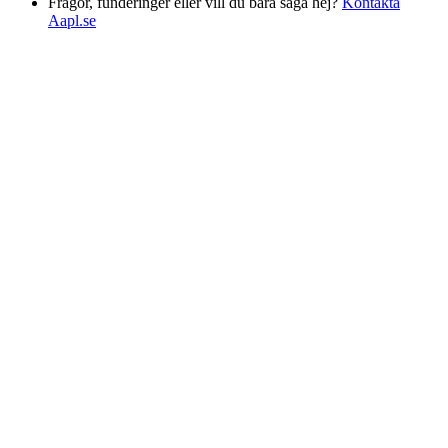
Frågor, funderinger eller vill du bara säga hej?
Kontakta
Aapl.se