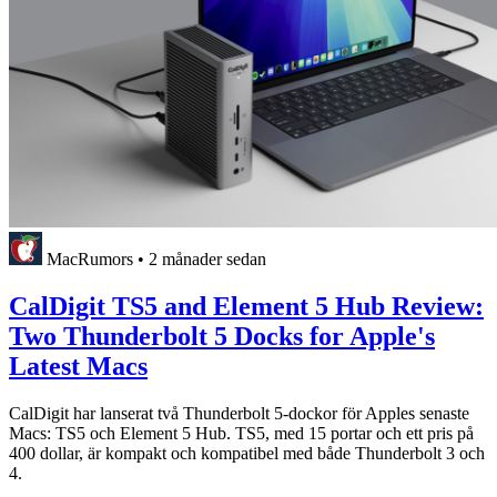
MacRumors
•
2 månader sedan
CalDigit TS5 and Element 5 Hub Review:
Two Thunderbolt 5 Docks for Apple's
Latest Macs
CalDigit har lanserat två Thunderbolt 5-dockor för Apples senaste
Macs: TS5 och Element 5 Hub. TS5, med 15 portar och ett pris på
400 dollar, är kompakt och kompatibel med både Thunderbolt 3 och
4.