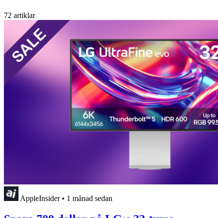
72 artiklar
AppleInsider
•
1 månad sedan