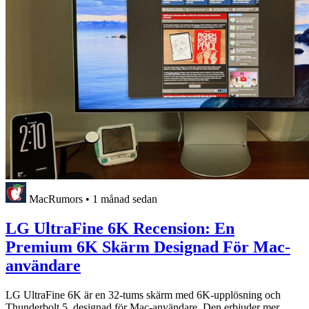
MacRumors
•
1 månad sedan
LG UltraFine 6K Recension: En
Premium 6K Skärm Designad För Mac-
användare
LG UltraFine 6K är en 32-tums skärm med 6K-upplösning och
Thunderbolt 5, designad för Mac-användare. Den erbjuder mer