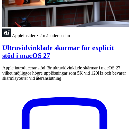
AppleInsider
•
2 månader sedan
Ultravidvinklade skärmar får explicit
stöd i macOS 27
Apple introducerar stöd för ultravidvinklade skärmar i macOS 27,
vilket möjliggör högre upplösningar som 5K vid 120Hz och bevarar
skärmlayouter vid återanslutning.