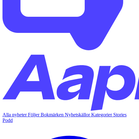
Alla nyheter
Följer
Bokmärken
Nyhetskällor
Kategorier
Stories
Podd