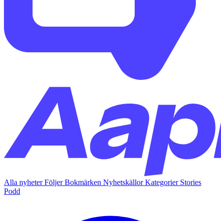
Alla nyheter
Följer
Bokmärken
Nyhetskällor
Kategorier
Stories
Podd