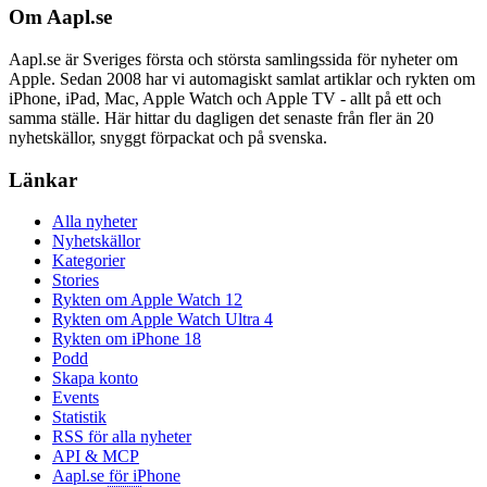
Om Aapl.se
Aapl.se är Sveriges första och största samlingssida för nyheter om
Apple. Sedan 2008 har vi automagiskt samlat artiklar och rykten om
iPhone, iPad, Mac, Apple Watch och Apple TV - allt på ett och
samma ställe. Här hittar du dagligen det senaste från fler än 20
nyhetskällor, snyggt förpackat och på svenska.
Länkar
Alla nyheter
Nyhetskällor
Kategorier
Stories
Rykten om Apple Watch 12
Rykten om Apple Watch Ultra 4
Rykten om iPhone 18
Podd
Skapa konto
Events
Statistik
RSS för alla nyheter
API & MCP
Aapl.se för iPhone