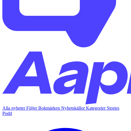
Alla nyheter
Följer
Bokmärken
Nyhetskällor
Kategorier
Stories
Podd