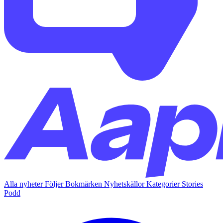
Alla nyheter
Följer
Bokmärken
Nyhetskällor
Kategorier
Stories
Podd