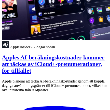
AppleInsider
•
7 dagar sedan
Apples AI-beräkningskostnader kommer
att täckas av iCloud+-prenumerationer,
för tillfället
Apple planerar att täcka AI-beräkningskostnader genom att koppla
dagliga användningsgränser till iCloud+-prenumerationer, vilket kan
öka intäkterna från AI-tjänster.