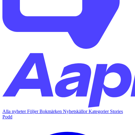
Alla nyheter
Följer
Bokmärken
Nyhetskällor
Kategorier
Stories
Podd