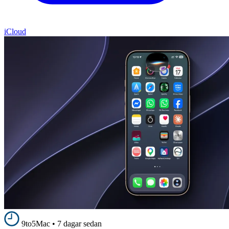
iCloud
9to5Mac
•
7 dagar sedan