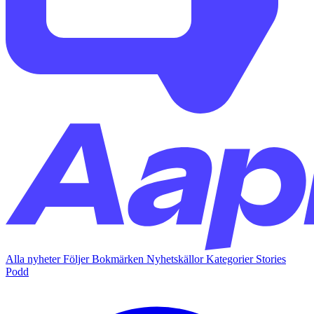
Alla nyheter
Följer
Bokmärken
Nyhetskällor
Kategorier
Stories
Podd