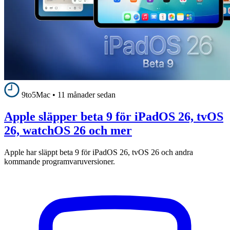
9to5Mac
•
11 månader sedan
Apple släpper beta 9 för iPadOS 26, tvOS
26, watchOS 26 och mer
Apple har släppt beta 9 för iPadOS 26, tvOS 26 och andra
kommande programvaruversioner.