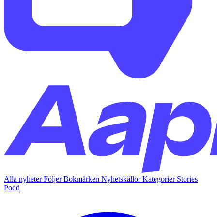
Alla nyheter
Följer
Bokmärken
Nyhetskällor
Kategorier
Stories
Podd