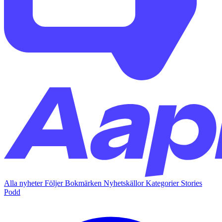
Alla nyheter
Följer
Bokmärken
Nyhetskällor
Kategorier
Stories
Podd