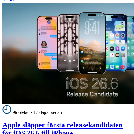
9to5Mac
•
17 dagar sedan
Apple släpper första releasekandidaten
för iOS 26.6 till iPhone