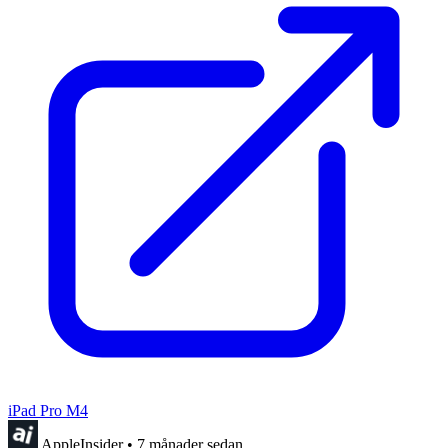
iPad Pro M4
AppleInsider
•
7 månader sedan