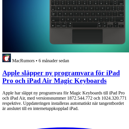
MacRumors
•
6 månader sedan
Apple släpper ny programvara för iPad
Pro och iPad Air Magic Keyboards
Apple har släppt ny programvara för Magic Keyboards till iPad Pro
och iPad Air, med versionsnummer 1872.544.772 och 1024.320.771
respektive. Uppdateringen installeras automatiskt när tangentbordet
är anslutet till en internetuppkopplad iPad.