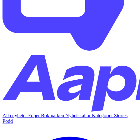
Alla nyheter
Följer
Bokmärken
Nyhetskällor
Kategorier
Stories
Podd