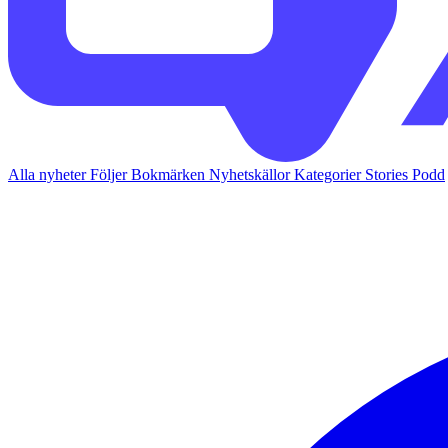
Alla nyheter
Följer
Bokmärken
Nyhetskällor
Kategorier
Stories
Podd