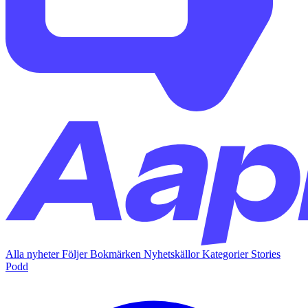
Alla nyheter
Följer
Bokmärken
Nyhetskällor
Kategorier
Stories
Podd