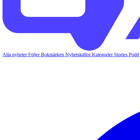
Alla nyheter
Följer
Bokmärken
Nyhetskällor
Kategorier
Stories
Podd