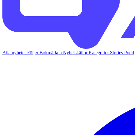
Alla nyheter
Följer
Bokmärken
Nyhetskällor
Kategorier
Stories
Podd