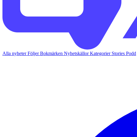
Alla nyheter
Följer
Bokmärken
Nyhetskällor
Kategorier
Stories
Podd