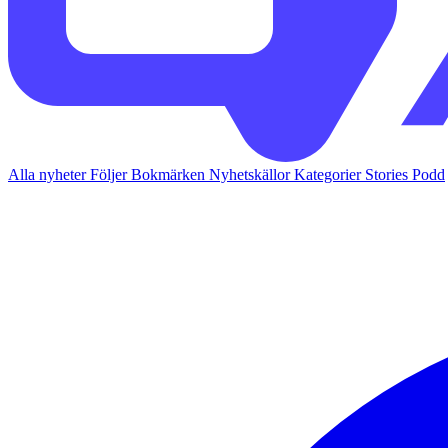
Alla nyheter
Följer
Bokmärken
Nyhetskällor
Kategorier
Stories
Podd