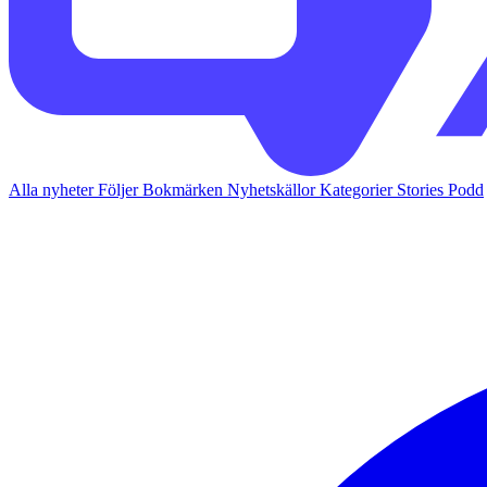
Alla nyheter
Följer
Bokmärken
Nyhetskällor
Kategorier
Stories
Podd