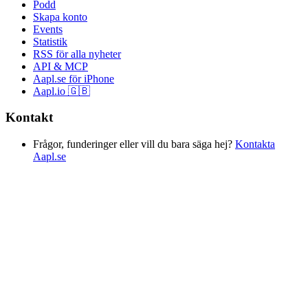
Podd
Skapa konto
Events
Statistik
RSS för alla nyheter
API & MCP
Aapl.se för iPhone
Aapl.io 🇬🇧
Kontakt
Frågor, funderinger eller vill du bara säga hej?
Kontakta
Aapl.se