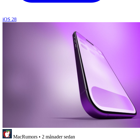
iOS 28
MacRumors
•
2 månader sedan