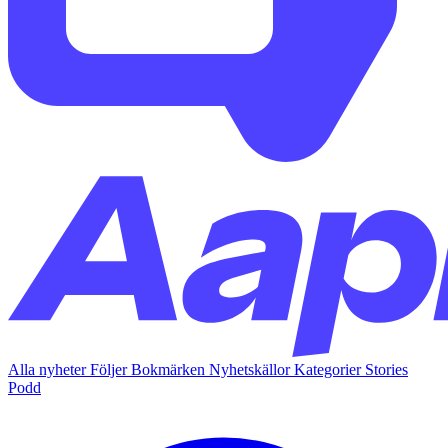
Alla nyheter
Följer
Bokmärken
Nyhetskällor
Kategorier
Stories
Podd