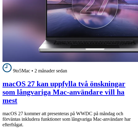
9to5Mac
•
2 månader sedan
macOS 27 kan uppfylla två önskningar
som långvariga Mac-användare vill ha
mest
macOS 27 kommer att presenteras på WWDC på måndag och
förväntas inkludera funktioner som långvariga Mac-användare har
efterfrågat.