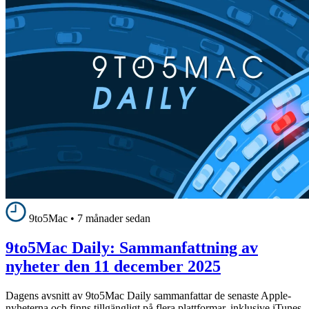
9to5Mac
•
7 månader sedan
9to5Mac Daily: Sammanfattning av
nyheter den 11 december 2025
Dagens avsnitt av 9to5Mac Daily sammanfattar de senaste Apple-
nyheterna och finns tillgängligt på flera plattformar, inklusive iTunes