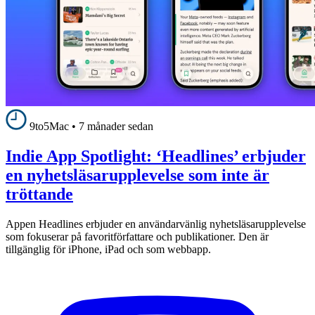
9to5Mac
•
7 månader sedan
Indie App Spotlight: ‘Headlines’ erbjuder
en nyhetsläsarupplevelse som inte är
tröttande
Appen Headlines erbjuder en användarvänlig nyhetsläsarupplevelse
som fokuserar på favoritförfattare och publikationer. Den är
tillgänglig för iPhone, iPad och som webbapp.