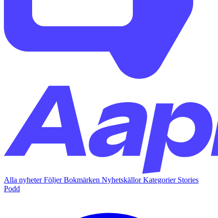
Alla nyheter
Följer
Bokmärken
Nyhetskällor
Kategorier
Stories
Podd