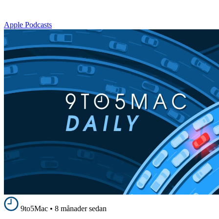
Apple Podcasts
9to5Mac
•
8 månader sedan