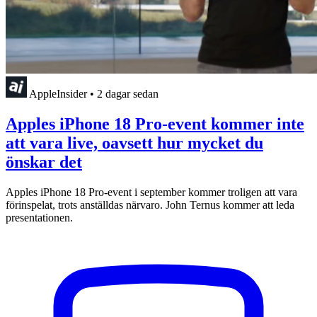
AppleInsider
•
2 dagar sedan
Apples iPhone 18 Pro-event kommer inte
att vara live, oavsett hur mycket du
önskar det
Apples iPhone 18 Pro-event i september kommer troligen att vara
förinspelat, trots anställdas närvaro. John Ternus kommer att leda
presentationen.