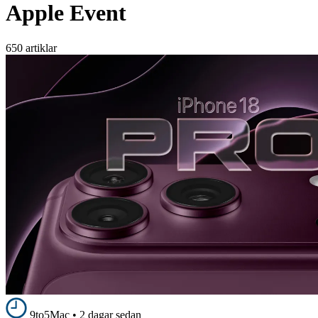
Apple Event
650 artiklar
9to5Mac
•
2 dagar sedan