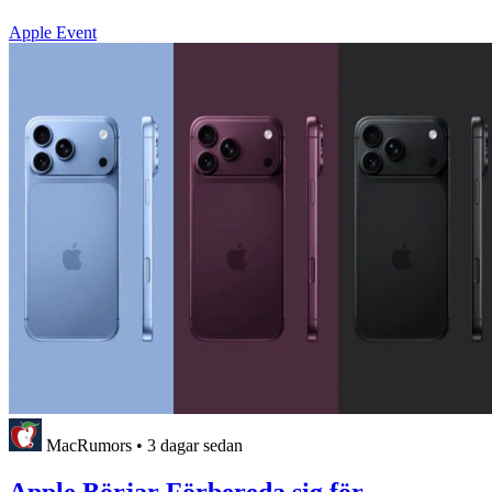
Apple Event
MacRumors
•
3 dagar sedan