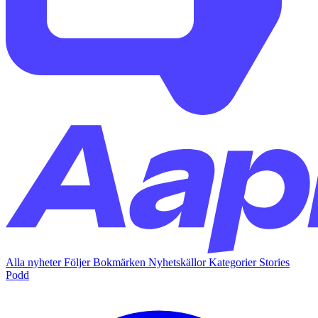
Alla nyheter
Följer
Bokmärken
Nyhetskällor
Kategorier
Stories
Podd