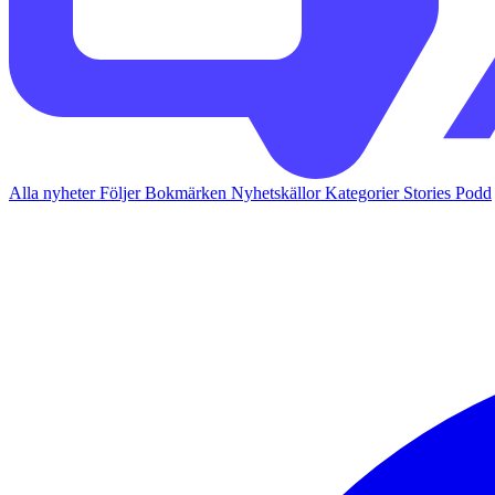
Alla nyheter
Följer
Bokmärken
Nyhetskällor
Kategorier
Stories
Podd