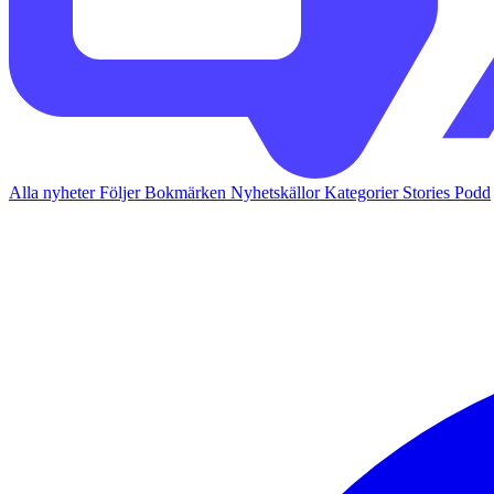
Alla nyheter
Följer
Bokmärken
Nyhetskällor
Kategorier
Stories
Podd