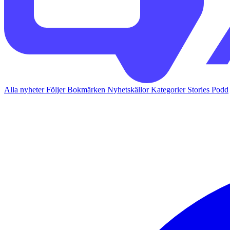
Alla nyheter
Följer
Bokmärken
Nyhetskällor
Kategorier
Stories
Podd