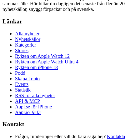
samma ställe. Här hittar du dagligen det senaste från fler än 20
nyhetskällor, snyggt förpackat och på svenska.
Länkar
Alla nyheter
Nyhetskällor
Kategorier
Stories
Rykten om Apple Watch 12
Rykten om Apple Watch Ultra 4
Rykten om iPhone 18
Podd
Skapa konto
Events
Statistik
RSS för alla nyheter
API & MCP
Aapl.se för iPhone
Aapl.io 🇬🇧
Kontakt
Frågor, funderinger eller vill du bara säga hej?
Kontakta