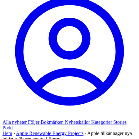
Alla nyheter
Följer
Bokmärken
Nyhetskällor
Kategorier
Stories
Podd
Hem
›
Apple Renewable Energy Projects
›
Apple tillkännager nya
initiativ för ren energi i Europa ...