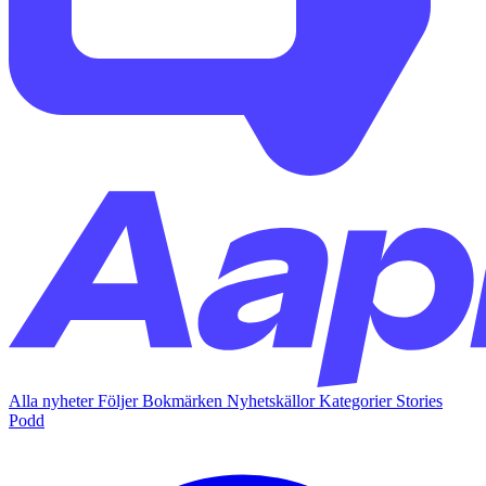
Alla nyheter
Följer
Bokmärken
Nyhetskällor
Kategorier
Stories
Podd