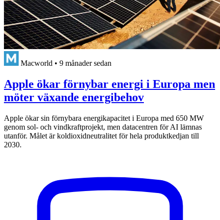
Macworld
•
9 månader sedan
Apple ökar förnybar energi i Europa men
möter växande energibehov
Apple ökar sin förnybara energikapacitet i Europa med 650 MW
genom sol- och vindkraftprojekt, men datacentren för AI lämnas
utanför. Målet är koldioxidneutralitet för hela produktkedjan till
2030.