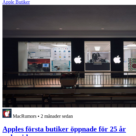
Apple Butiker
MacRumors
•
2 månader sedan
Apples första butiker öppnade för 25 år