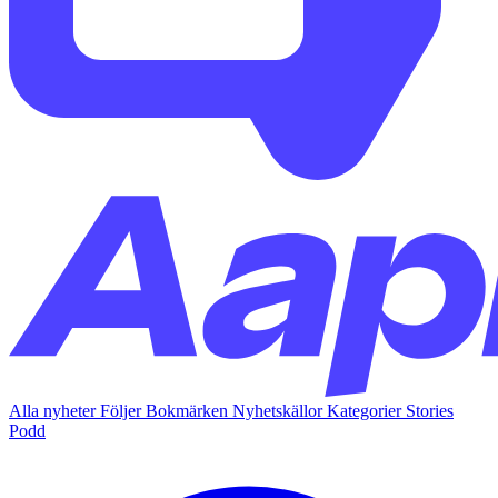
Alla nyheter
Följer
Bokmärken
Nyhetskällor
Kategorier
Stories
Podd