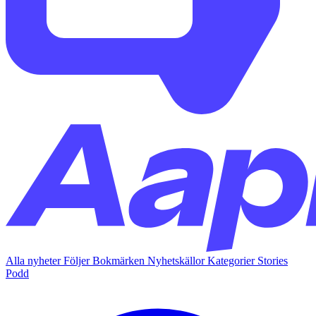
Alla nyheter
Följer
Bokmärken
Nyhetskällor
Kategorier
Stories
Podd