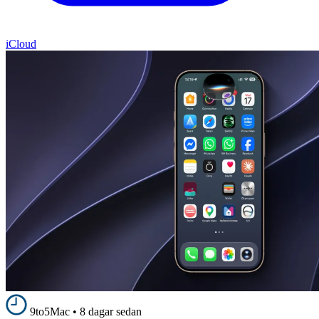
iCloud
9to5Mac
•
8 dagar sedan