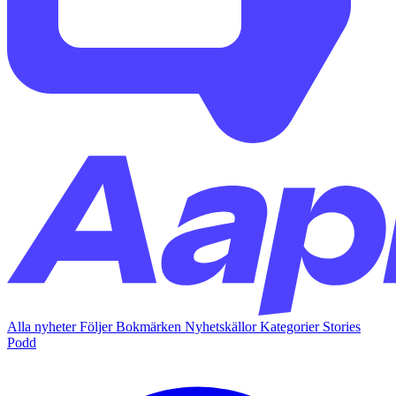
Alla nyheter
Följer
Bokmärken
Nyhetskällor
Kategorier
Stories
Podd