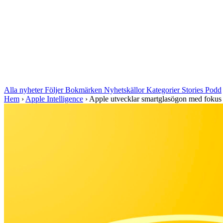
Alla nyheter
Följer
Bokmärken
Nyhetskällor
Kategorier
Stories
Podd
Hem
›
Apple Intelligence
›
Apple utvecklar smartglasögon med fokus