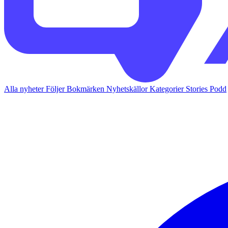
Alla nyheter
Följer
Bokmärken
Nyhetskällor
Kategorier
Stories
Podd