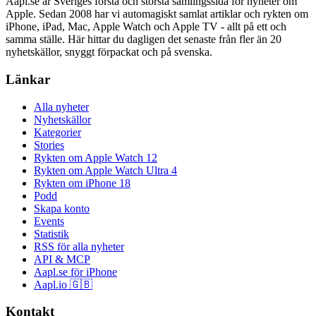
Aapl.se är Sveriges första och största samlingssida för nyheter om
Apple. Sedan 2008 har vi automagiskt samlat artiklar och rykten om
iPhone, iPad, Mac, Apple Watch och Apple TV - allt på ett och
samma ställe. Här hittar du dagligen det senaste från fler än 20
nyhetskällor, snyggt förpackat och på svenska.
Länkar
Alla nyheter
Nyhetskällor
Kategorier
Stories
Rykten om Apple Watch 12
Rykten om Apple Watch Ultra 4
Rykten om iPhone 18
Podd
Skapa konto
Events
Statistik
RSS för alla nyheter
API & MCP
Aapl.se för iPhone
Aapl.io 🇬🇧
Kontakt