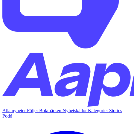
Alla nyheter
Följer
Bokmärken
Nyhetskällor
Kategorier
Stories
Podd