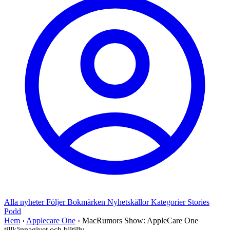
Alla nyheter
Följer
Bokmärken
Nyhetskällor
Kategorier
Stories
Podd
Hem
›
Applecare One
›
MacRumors Show: AppleCare One
tillkännagivet och biltillv...