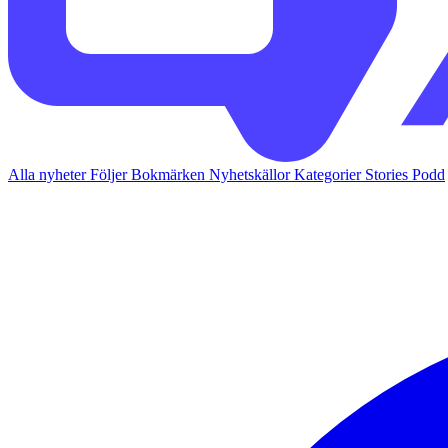
Alla nyheter
Följer
Bokmärken
Nyhetskällor
Kategorier
Stories
Podd