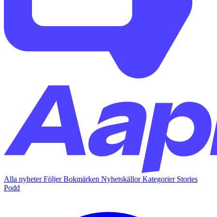
Alla nyheter
Följer
Bokmärken
Nyhetskällor
Kategorier
Stories
Podd