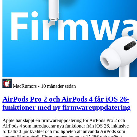
MacRumors
•
10 månader sedan
AirPods Pro 2 och AirPods 4 får iOS 26-
funktioner med ny firmwareuppdatering
Apple har släppt en firmwareuppdatering för AirPods Pro 2 och
AirPods 4 som introducerar nya funktioner från iOS 26, inklusive
förbättrad ljudkvalitet och möjligheten att använda AirPods som
kamerafjärrkontroll. Firmwareversionen är 8A356 och ersätter