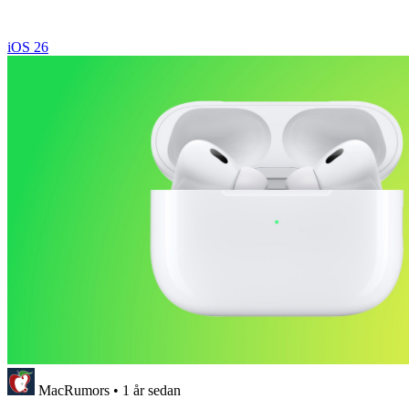
iOS 26
MacRumors
•
1 år sedan