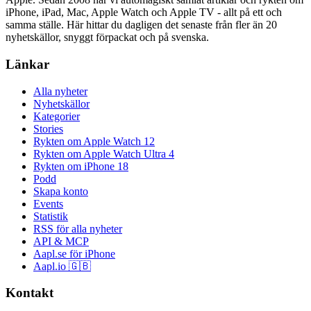
iPhone, iPad, Mac, Apple Watch och Apple TV - allt på ett och
samma ställe. Här hittar du dagligen det senaste från fler än 20
nyhetskällor, snyggt förpackat och på svenska.
Länkar
Alla nyheter
Nyhetskällor
Kategorier
Stories
Rykten om Apple Watch 12
Rykten om Apple Watch Ultra 4
Rykten om iPhone 18
Podd
Skapa konto
Events
Statistik
RSS för alla nyheter
API & MCP
Aapl.se för iPhone
Aapl.io 🇬🇧
Kontakt