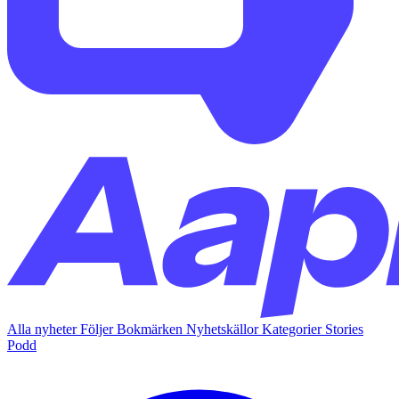
Alla nyheter
Följer
Bokmärken
Nyhetskällor
Kategorier
Stories
Podd