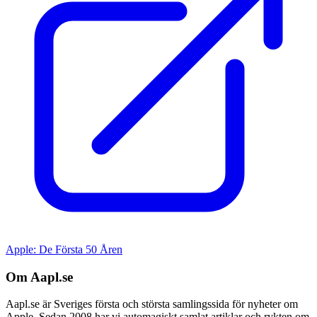
Apple: De Första 50 Åren
Om Aapl.se
Aapl.se är Sveriges första och största samlingssida för nyheter om
Apple. Sedan 2008 har vi automagiskt samlat artiklar och rykten om