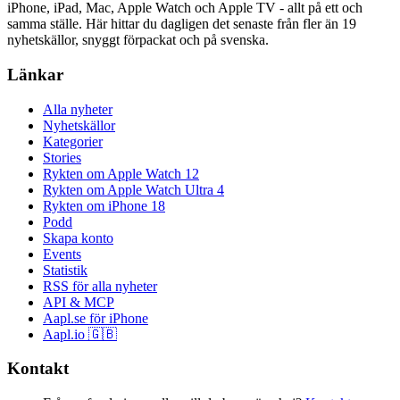
iPhone, iPad, Mac, Apple Watch och Apple TV - allt på ett och
samma ställe. Här hittar du dagligen det senaste från fler än 19
nyhetskällor, snyggt förpackat och på svenska.
Länkar
Alla nyheter
Nyhetskällor
Kategorier
Stories
Rykten om Apple Watch 12
Rykten om Apple Watch Ultra 4
Rykten om iPhone 18
Podd
Skapa konto
Events
Statistik
RSS för alla nyheter
API & MCP
Aapl.se för iPhone
Aapl.io 🇬🇧
Kontakt