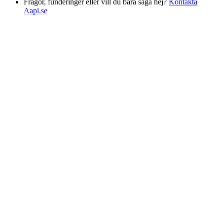
Frågor, funderinger eller vill du bara säga hej?
Kontakta
Aapl.se