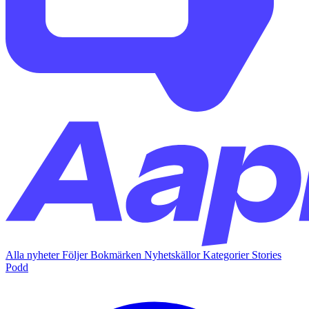
Alla nyheter
Följer
Bokmärken
Nyhetskällor
Kategorier
Stories
Podd