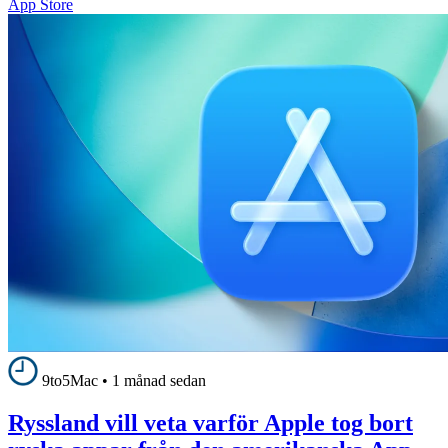
App Store
9to5Mac
•
1 månad sedan
Ryssland vill veta varför Apple tog bort