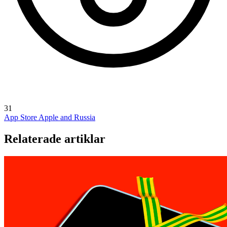
31
App Store
Apple and Russia
Relaterade artiklar