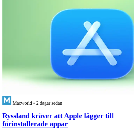
Macworld
•
2 dagar sedan
Ryssland kräver att Apple lägger till
förinstallerade appar