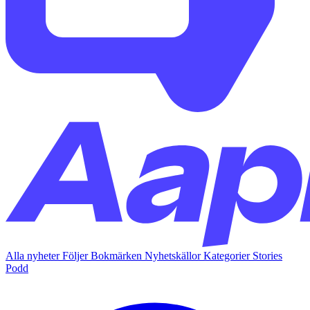
Alla nyheter
Följer
Bokmärken
Nyhetskällor
Kategorier
Stories
Podd