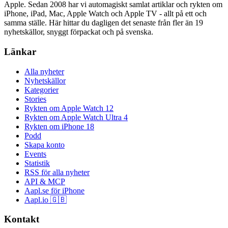
Apple. Sedan 2008 har vi automagiskt samlat artiklar och rykten om
iPhone, iPad, Mac, Apple Watch och Apple TV - allt på ett och
samma ställe. Här hittar du dagligen det senaste från fler än 19
nyhetskällor, snyggt förpackat och på svenska.
Länkar
Alla nyheter
Nyhetskällor
Kategorier
Stories
Rykten om Apple Watch 12
Rykten om Apple Watch Ultra 4
Rykten om iPhone 18
Podd
Skapa konto
Events
Statistik
RSS för alla nyheter
API & MCP
Aapl.se för iPhone
Aapl.io 🇬🇧
Kontakt