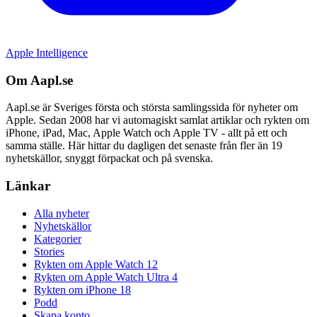
Apple Intelligence
Om Aapl.se
Aapl.se är Sveriges första och största samlingssida för nyheter om
Apple. Sedan 2008 har vi automagiskt samlat artiklar och rykten om
iPhone, iPad, Mac, Apple Watch och Apple TV - allt på ett och
samma ställe. Här hittar du dagligen det senaste från fler än 19
nyhetskällor, snyggt förpackat och på svenska.
Länkar
Alla nyheter
Nyhetskällor
Kategorier
Stories
Rykten om Apple Watch 12
Rykten om Apple Watch Ultra 4
Rykten om iPhone 18
Podd
Skapa konto