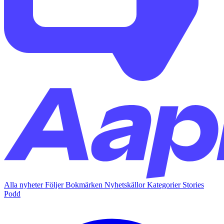
Alla nyheter
Följer
Bokmärken
Nyhetskällor
Kategorier
Stories
Podd