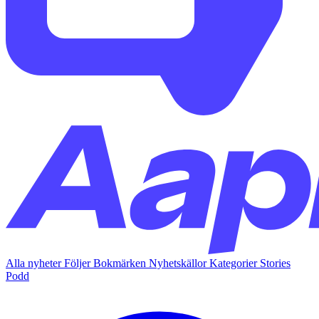
Alla nyheter
Följer
Bokmärken
Nyhetskällor
Kategorier
Stories
Podd