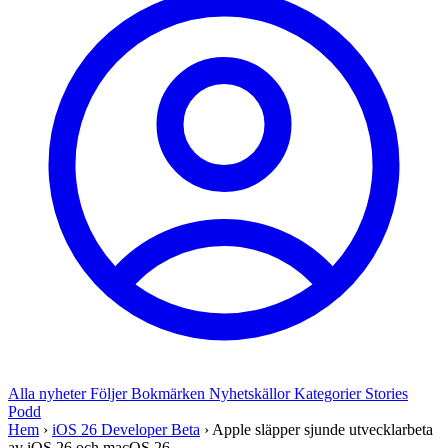
Alla nyheter
Följer
Bokmärken
Nyhetskällor
Kategorier
Stories
Podd
Hem
›
iOS 26 Developer Beta
›
Apple släpper sjunde utvecklarbeta
av iOS 26 och macOS 26...