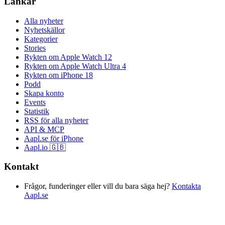
Länkar
Alla nyheter
Nyhetskällor
Kategorier
Stories
Rykten om Apple Watch 12
Rykten om Apple Watch Ultra 4
Rykten om iPhone 18
Podd
Skapa konto
Events
Statistik
RSS för alla nyheter
API & MCP
Aapl.se för iPhone
Aapl.io 🇬🇧
Kontakt
Frågor, funderinger eller vill du bara säga hej?
Kontakta
Aapl.se