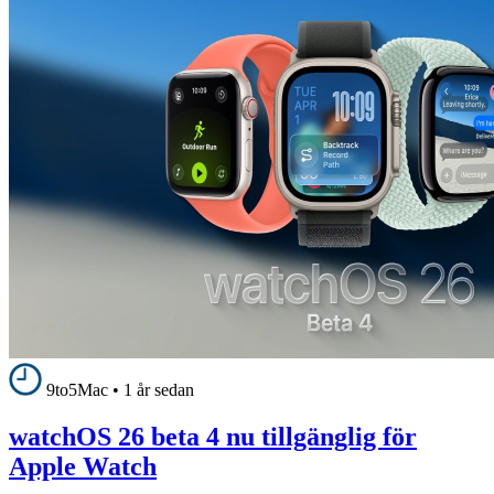
9to5Mac
•
1 år sedan
watchOS 26 beta 4 nu tillgänglig för
Apple Watch