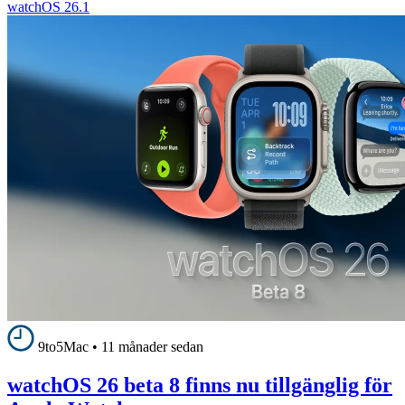
watchOS 26.1
9to5Mac
•
11 månader sedan
watchOS 26 beta 8 finns nu tillgänglig för