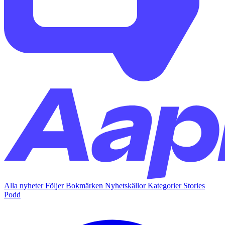
Alla nyheter
Följer
Bokmärken
Nyhetskällor
Kategorier
Stories
Podd