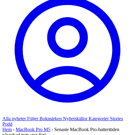
Alla nyheter
Följer
Bokmärken
Nyhetskällor
Kategorier
Stories
Podd
Hem
›
MacBook Pro M5
›
Senaste MacBook Pro-batteritiden
påverkad trots stor förä...