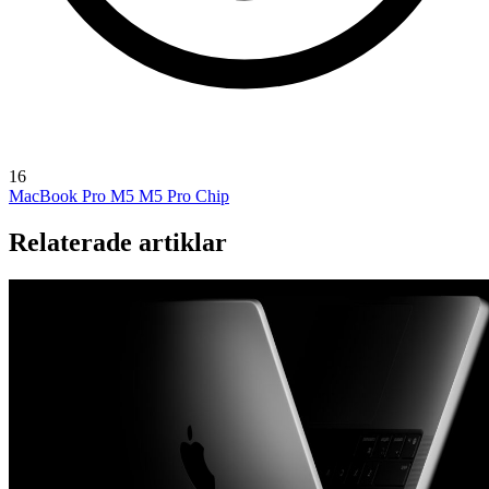
16
MacBook Pro M5
M5 Pro Chip
Relaterade artiklar