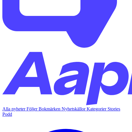
Alla nyheter
Följer
Bokmärken
Nyhetskällor
Kategorier
Stories
Podd