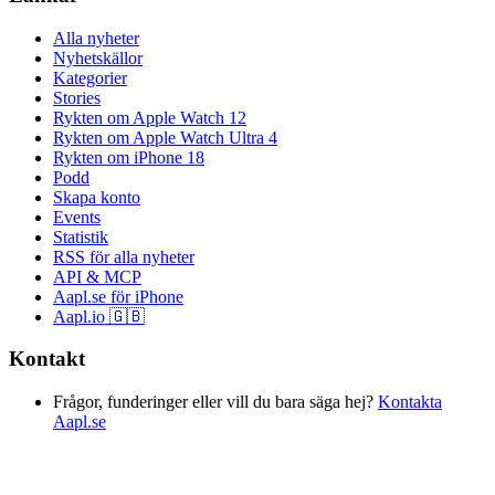
Alla nyheter
Nyhetskällor
Kategorier
Stories
Rykten om Apple Watch 12
Rykten om Apple Watch Ultra 4
Rykten om iPhone 18
Podd
Skapa konto
Events
Statistik
RSS för alla nyheter
API & MCP
Aapl.se för iPhone
Aapl.io 🇬🇧
Kontakt
Frågor, funderinger eller vill du bara säga hej?
Kontakta
Aapl.se