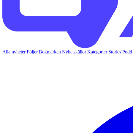
Alla nyheter
Följer
Bokmärken
Nyhetskällor
Kategorier
Stories
Podd