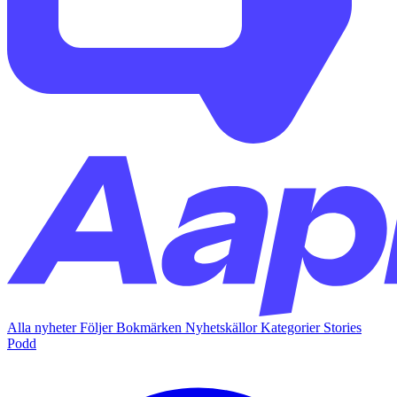
Alla nyheter
Följer
Bokmärken
Nyhetskällor
Kategorier
Stories
Podd