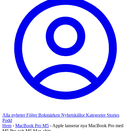
Alla nyheter
Följer
Bokmärken
Nyhetskällor
Kategorier
Stories
Podd
Hem
›
MacBook Pro M5
›
Apple lanserar nya MacBook Pro med
M5 Pro och M5 Max-chip