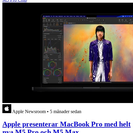
Apple Newsroom
•
5 månader sedan
Apple presenterar MacBook Pro med helt
nya M5 Pro och M5 Max