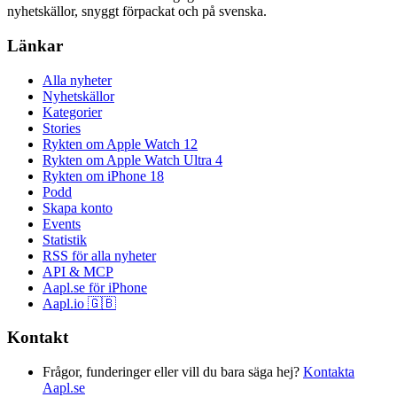
nyhetskällor, snyggt förpackat och på svenska.
Länkar
Alla nyheter
Nyhetskällor
Kategorier
Stories
Rykten om Apple Watch 12
Rykten om Apple Watch Ultra 4
Rykten om iPhone 18
Podd
Skapa konto
Events
Statistik
RSS för alla nyheter
API & MCP
Aapl.se för iPhone
Aapl.io 🇬🇧
Kontakt
Frågor, funderinger eller vill du bara säga hej?
Kontakta
Aapl.se