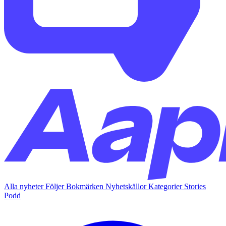
Alla nyheter
Följer
Bokmärken
Nyhetskällor
Kategorier
Stories
Podd