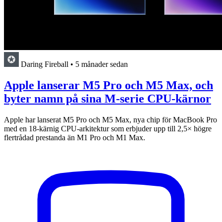
Daring Fireball
•
5 månader sedan
Apple lanserar M5 Pro och M5 Max, och
byter namn på sina M-serie CPU-kärnor
Apple har lanserat M5 Pro och M5 Max, nya chip för MacBook Pro
med en 18-kärnig CPU-arkitektur som erbjuder upp till 2,5× högre
flertrådad prestanda än M1 Pro och M1 Max.