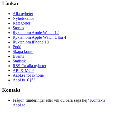
Länkar
Alla nyheter
Nyhetskällor
Kategorier
Stories
Rykten om Apple Watch 12
Rykten om Apple Watch Ultra 4
Rykten om iPhone 18
Podd
Skapa konto
Events
Statistik
RSS för alla nyheter
API & MCP
Aapl.se för iPhone
Aapl.io 🇬🇧
Kontakt
Frågor, funderinger eller vill du bara säga hej?
Kontakta
Aapl.se