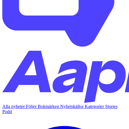
Alla nyheter
Följer
Bokmärken
Nyhetskällor
Kategorier
Stories
Podd