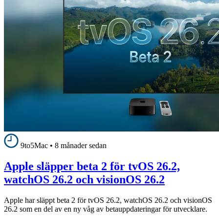
9to5Mac
•
8 månader sedan
Apple släpper beta 2 för tvOS 26.2,
watchOS 26.2 och visionOS 26.2
Apple har släppt beta 2 för tvOS 26.2, watchOS 26.2 och visionOS
26.2 som en del av en ny våg av betauppdateringar för utvecklare.