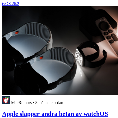
tvOS 26.2
MacRumors
•
8 månader sedan
Apple släpper andra betan av watchOS