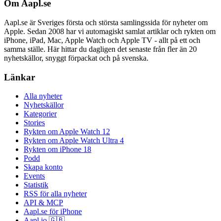
Om Aapl.se
Aapl.se är Sveriges första och största samlingssida för nyheter om
Apple. Sedan 2008 har vi automagiskt samlat artiklar och rykten om
iPhone, iPad, Mac, Apple Watch och Apple TV - allt på ett och
samma ställe. Här hittar du dagligen det senaste från fler än 20
nyhetskällor, snyggt förpackat och på svenska.
Länkar
Alla nyheter
Nyhetskällor
Kategorier
Stories
Rykten om Apple Watch 12
Rykten om Apple Watch Ultra 4
Rykten om iPhone 18
Podd
Skapa konto
Events
Statistik
RSS för alla nyheter
API & MCP
Aapl.se för iPhone
Aapl.io 🇬🇧