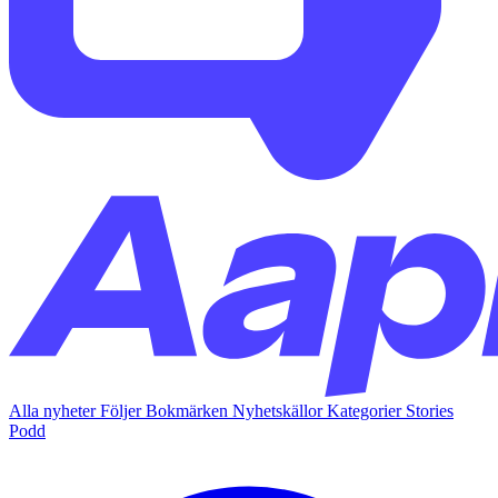
Alla nyheter
Följer
Bokmärken
Nyhetskällor
Kategorier
Stories
Podd