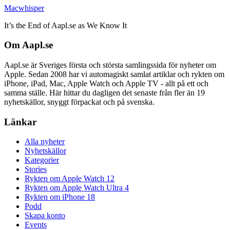
Macwhisper
It’s the End of Aapl.se as We Know It
Om Aapl.se
Aapl.se är Sveriges första och största samlingssida för nyheter om
Apple. Sedan 2008 har vi automagiskt samlat artiklar och rykten om
iPhone, iPad, Mac, Apple Watch och Apple TV - allt på ett och
samma ställe. Här hittar du dagligen det senaste från fler än 19
nyhetskällor, snyggt förpackat och på svenska.
Länkar
Alla nyheter
Nyhetskällor
Kategorier
Stories
Rykten om Apple Watch 12
Rykten om Apple Watch Ultra 4
Rykten om iPhone 18
Podd
Skapa konto
Events