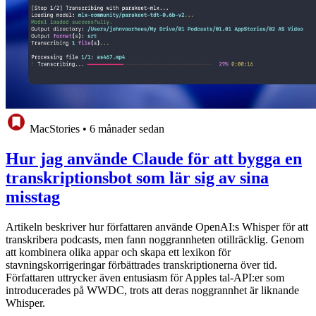
MacStories
•
6 månader sedan
Hur jag använde Claude för att bygga en
transkriptionsbot som lär sig av sina
misstag
Artikeln beskriver hur författaren använde OpenAI:s Whisper för att
transkribera podcasts, men fann noggrannheten otillräcklig. Genom
att kombinera olika appar och skapa ett lexikon för
stavningskorrigeringar förbättrades transkriptionerna över tid.
Författaren uttrycker även entusiasm för Apples tal-API:er som
introducerades på WWDC, trots att deras noggrannhet är liknande
Whisper.