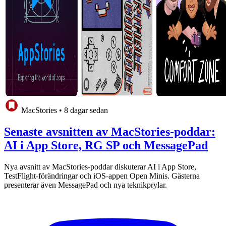
MacStories
•
8 dagar sedan
Senaste avsnitten av MacStories-poddar:
AI i App Store, RG SP och MessagePad
Nya avsnitt av MacStories-poddar diskuterar AI i App Store,
TestFlight-förändringar och iOS-appen Open Minis. Gästerna
presenterar även MessagePad och nya teknikprylar.