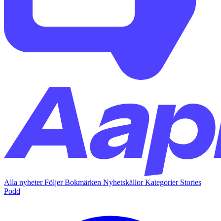
Alla nyheter
Följer
Bokmärken
Nyhetskällor
Kategorier
Stories
Podd