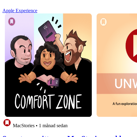
Apple Experience
MacStories
•
1 månad sedan