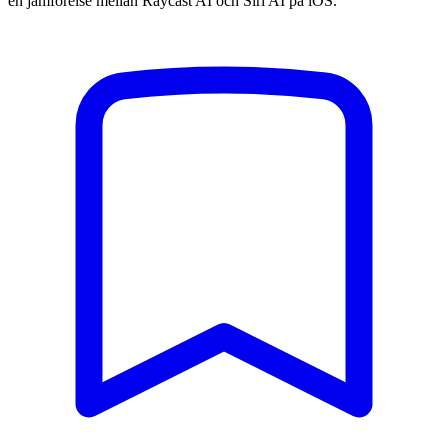
en jämförelse mellan Raycast AI och Siri AI på iOS.